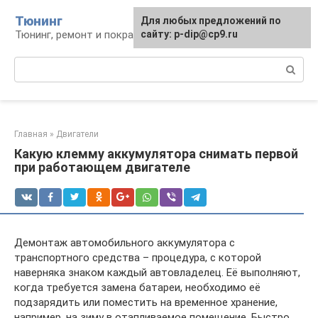
Перейти
Тюнинг
Для любых предложений по
к
Тюнинг, ремонт и покраска автомобиля
сайту: p-dip@cp9.ru
контенту
Поиск:
Главная
»
Двигатели
Какую клемму аккумулятора снимать первой
при работающем двигателе
Демонтаж автомобильного аккумулятора с
транспортного средства – процедура, с которой
наверняка знаком каждый автовладелец. Её выполняют,
когда требуется замена батареи, необходимо её
подзарядить или поместить на временное хранение,
например, на зиму в отапливаемое помещение. Быстро