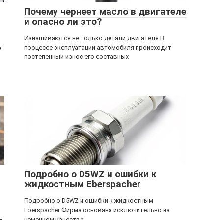
Почему чернеет масло в двигателе
и опасно ли это?
Изнашиваются не только детали двигателя В
процессе эксплуатации автомобиля происходит
е
постепенный износ его составных
Подробно о D5WZ и ошибки к
жидкостным Eberspacher
Подробно о D5WZ и ошибки к жидкостным
Eberspacher Фирма основана исключительно на
немецком качестве