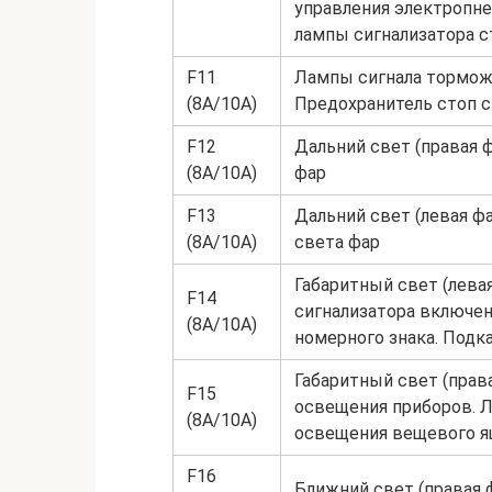
управления электропн
лампы сигнализатора с
F11
Лампы сигнала тормож
(8А/10А)
Предохранитель стоп с
F12
Дальний свет (правая 
(8А/10А)
фар
F13
Дальний свет (левая ф
(8А/10А)
света фар
Габаритный свет (лева
F14
сигнализатора включен
(8А/10А)
номерного знака. Подк
Габаритный свет (прав
F15
освещения приборов. Л
(8А/10А)
освещения вещевого я
F16
Ближний свет (правая 