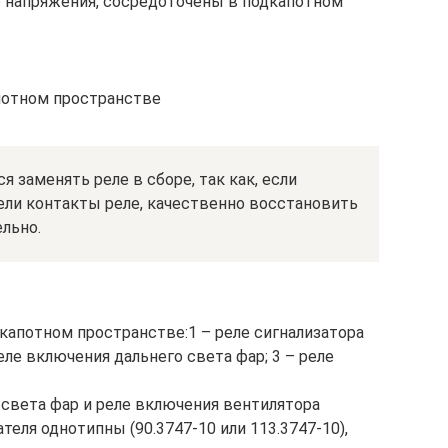
р напряжения, сосредоточены в подкапотном
потном пространстве
 заменять реле в сборе, так как, если
рели контакты реле, качественно восстановить
льно.
капотном пространстве:1 – реле сигнализатора
еле включения дальнего света фар; 3 – реле
 света фар и реле включения вентилятора
еля однотипны (90.3747-10 или 113.3747-10),