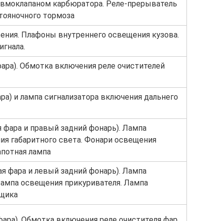
евмоклапаном карбюратора. Реле-прерыватель
тояночного тормоза
ения. Плафоны внутреннего освещения кузова.
игнала.
фара). Обмотка включения реле очистителей
ара) и лампа сигнализатора включения дальнего
я фара и правый задний фонарь). Лампа
ия габаритного света. Фонари освещения
апотная лампа
ая фара и левый задний фонарь). Лампа
ампа освещения прикуривателя. Лампа
щика
фара). Обмотка включения реле очистителя фар