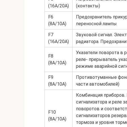
(16А/20А)
(контакты)
F6
Предохранитель прикур
(8А/10А)
переносной лампы
F7
Звуковой сигнал. Элек
(16А/20А)
радиатора. Предохрани
Указатели поворота в 
F8
реле- прерыватель ука
(8А/10А)
режиме аварийной сигн
F9
Противотуманные фонар
(8А/10А)
части автомобилей)
Комбинация приборов. 
сигнализатора и реле з
поворотов и соответс
F10
сигнализаторов резерва
(8А/10А)
тормоза и уровня тор