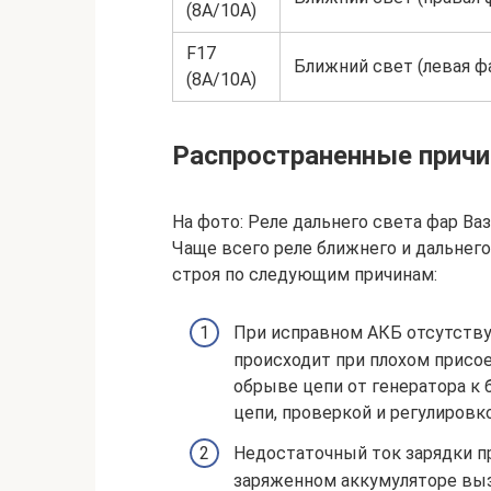
(8А/10А)
F17
Ближний свет (левая ф
(8А/10А)
Распространенные причи
На фото: Реле дальнего света фар Ваз
Чаще всего реле ближнего и дальнего
строя по следующим причинам:
При исправном АКБ отсутствует
происходит при плохом присо
обрыве цепи от генератора к 
цепи, проверкой и регулировк
Недостаточный ток зарядки п
заряженном аккумуляторе вы