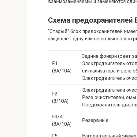
взаимозаменяемы и заменяются оди
Схема предохранителей 
“Старый” блок предохранителей имеет
защищает одну или несколько электр
Задние фонари (свет за
F1
Электродвигатель отоп
(8А/10А)
сигнализатора и реле о
Электродвигатель очис
Электродвигатели очис
F2
Реле очистителей, омы
(8/10А)
Предохранитель дворн
F3/4
Резервные
(8А/10А)
F5
Нагревательный элемен