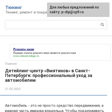
Перейти
Тюнинг
Для любых предложений по
к
Тюнинг, ремонт и покраска автомобиля
сайту: p-dip@cp9.ru
контенту
Поиск:
Ремонта мкпп
Первым этапом
ремонта мкпп
является диагностика
www.remont-mkpp.ru
Главная
Детейлинг-центр «Вмятинов» в Санкт-
Петербурге: профессиональный уход за
автомобилем
21.02.2025
Автомобиль - это не просто средство передвижения, а
важная часть имиджа владельца. Чтобы поддерживать