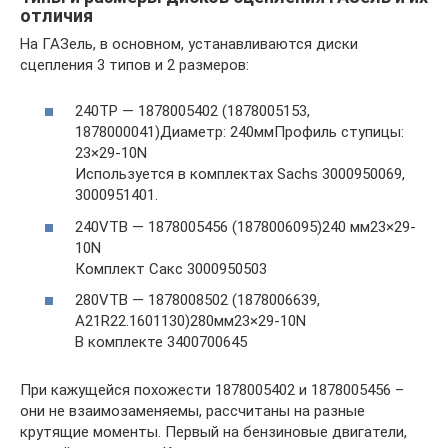
отличия
На ГАЗель, в основном, устанавливаются диски
сцепления 3 типов и 2 размеров:
240TP — 1878005402 (1878005153,
1878000041)Диаметр: 240ммПрофиль ступицы:
23×29-10N
Используется в комплектах Sachs 3000950069,
3000951401.
240VTB — 1878005456 (1878006095)240 мм23×29-
10N
Комплект Сакс 3000950503
280VTB — 1878008502 (1878006639,
A21R22.1601130)280мм23×29-10N
В комплекте 3400700645
При кажущейся похожести 1878005402 и 1878005456 –
они не взаимозаменяемы, рассчитаны на разные
крутящие моменты. Первый на бензиновые двигатели,