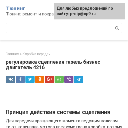
Перейти
Тюнинг
Для любых предложений по
к
Тюнинг, ремонт и покраска автомобиля
сайту: p-dip@cp9.ru
контенту
Поиск:
Главная
»
Коробка передач
регулировка сцепления газель бизнес
двигатель 4216
Принцип действия системы сцепления
Для передачи вращающего момента ведущим колесам
тс от коленвала мотора предусмотрена коробка, потому