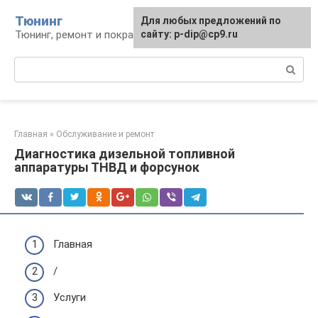
Перейти
Тюнинг
Для любых предложений по
к
Тюнинг, ремонт и покраска автомобиля
сайту: p-dip@cp9.ru
контенту
Поиск:
Главная
»
Обслуживание и ремонт
Диагностика дизельной топливной
аппаратуры ТНВД и форсунок
Главная
/
Услуги