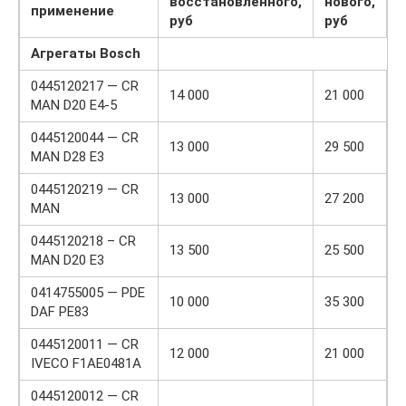
восстановленного,
нового,
применение
руб
руб
Агрегаты Bosch
0445120217 — CR
14 000
21 000
MAN D20 E4-5
0445120044 — CR
13 000
29 500
MAN D28 E3
0445120219 — CR
13 000
27 200
MAN
0445120218 – CR
13 500
25 500
MAN D20 E3
0414755005 — PDE
10 000
35 300
DAF PE83
0445120011 — CR
12 000
21 000
IVECO F1AE0481A
0445120012 — CR