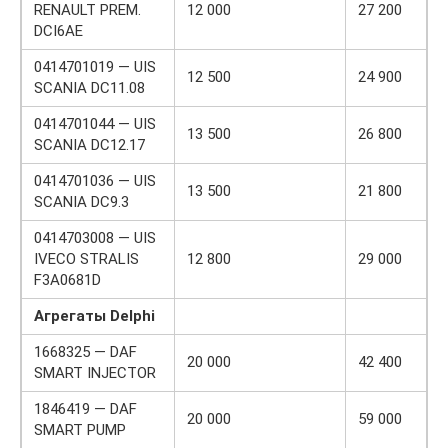
RENAULT PREM.
12 000
27 200
DCI6AE
0414701019 — UIS
12 500
24 900
SCANIA DC11.08
0414701044 — UIS
13 500
26 800
SCANIA DC12.17
0414701036 — UIS
13 500
21 800
SCANIA DC9.3
0414703008 — UIS
IVECO STRALIS
12 800
29 000
F3A0681D
Агрегаты Delphi
1668325 — DAF
20 000
42 400
SMART INJECTOR
1846419 — DAF
20 000
59 000
SMART PUMP