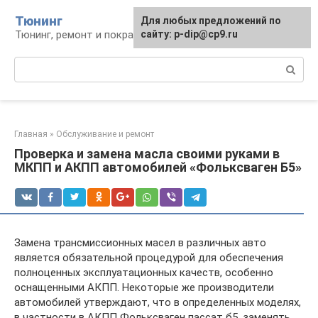
Перейти
Тюнинг
Для любых предложений по
к
Тюнинг, ремонт и покраска автомобиля
сайту: p-dip@cp9.ru
контенту
Поиск:
Главная
»
Обслуживание и ремонт
Проверка и замена масла своими руками в
МКПП и АКПП автомобилей «Фольксваген Б5»
Замена трансмиссионных масел в различных авто
является обязательной процедурой для обеспечения
полноценных эксплуатационных качеств, особенно
оснащенными АКПП. Некоторые же производители
автомобилей утверждают, что в определенных моделях,
в частности в АКПП Фольксваген пассат б5, заменять