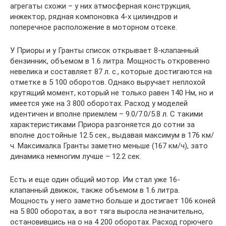
агрегаты схожи – у них атмосферная конструкция,
инжектор, рядная компоновка 4-х цилиндров и
поперечное расположение в моторном отсеке.
У Приоры и у Гранты список открывает 8-клапанный
бензинник, объемом в 1.6 литра. Мощность откровенно
невелика и составляет 87 л. с., которые достигаются на
отметке в 5 100 оборотов. Однако выручает неплохой
крутящий момент, который не только равен 140 Нм, но и
имеется уже на 3 800 оборотах. Расход у моделей
идентичен и вполне приемлем – 9.0/7.0/5.8 л. С такими
характеристиками Приора разгоняется до сотни за
вполне достойные 12.5 сек., выдавая максимум в 176 км/
ч. Максималка Гранты заметно меньше (167 км/ч), зато
динамика немногим лучше – 12.2 сек.
Есть и еще один общий мотор. Им стал уже 16-
клапанный движок, также объемом в 1.6 литра.
Мощность у него заметно больше и достигает 106 коней
на 5 800 оборотах, а вот тяга выросла незначительно,
остановившись на о на 4 200 оборотах. Расход горючего