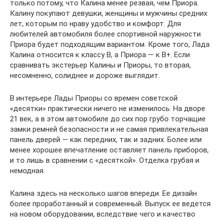
только потому, что Калина менее резвая, чем Приора.
Калину покупают девушки, женщины и мужчины средних
лет, которым по нраву удобство и комфорт. Для
любителей автомобиля более спортивной наружности
Приора будет подходящим вариантом. Кроме того, Лада
Калина относится к классу B, а Приора — к В+. Если
сравнивать экстерьер Калины и Приоры, то вторая,
несомненно, солиднее и дороже выглядит.
В интерьере Лады Приоры со времен советской
«десятки» практически ничего не изменилось. На дворе
21 век, а в этом автомобиле до сих пор грубо торчащие
замки ремней безопасности и не самая привлекательная
панель дверей — как передних, так и задних. Более или
менее хорошее впечатление оставляет панель приборов,
и то лишь в сравнении с «десяткой». Отделка грубая и
немодная.
Калина здесь на несколько шагов впереди. Ее дизайн
более проработанный и современный. Выпуск ее ведется
на новом оборудовании, вследствие чего и качество