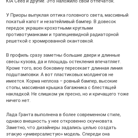
KIA Ceed и другие. Это наложило свой отпечаток.
У Приоры выпуклая оптика головного света, массивный
покатый капот и незатейливый бампер. В довесок
передок украшен крохотными круглыми
противотуманками и трапециевидной радиаторной
решеткой с хромированной окантовкой.
В профиль сразу заметны большие двери и длинные
свесы кузова, да и площадь остекления впечатляет.
Кроме того, всю боковину пересекает длинная линия
подштамповки. А вот пластиковых молдингов не
имеется. Корма неплоха – ровный бампер, высокие
стопы, массивная крышка багажника с блестящей
накладкой. Не слишком уж пресно, но и кричащего тоже
ничего нет.
Лада Гранта выполнена в более современном стиле,
однако внешность у нее откровенно скучновата.
Заметно, что дизайнеры задались целью создать
этакую «универсалистую» модель. Спереди она