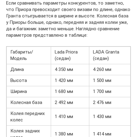
Если сравнивать параметры конкурентов, то заметно,
что Приора превосходит своего визави по длине, однако
Гранта отыгрывается в ширине и высоте. Колесная база
у Приоры больше, однако, передняя и задняя колеи уже,
да и багажник заметно меньше. Наглядно сравнение
параметров представлено в таблице:
Габариты/
Lada Priora
LADA Granta
Модель
(седан)
(седан)
Длина
4 350 мм
4 260 мм
Высота
1 420 мм
1 500 мм
Ширина
1 680 мм
1 700 мм
Колесная база
2 492 мм
2 476 мм
Колея передних
1 410 мм
1 430 мм
колес
Колея задних
1 380 мм
1 414 мм