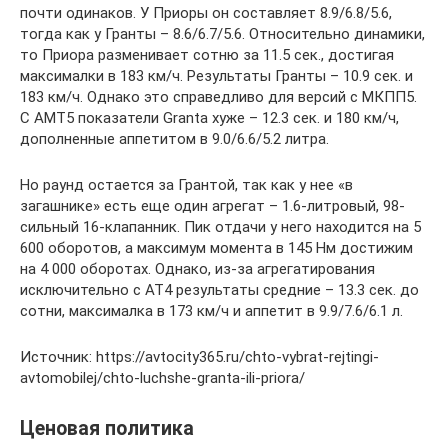
почти одинаков. У Приоры он составляет 8.9/6.8/5.6,
тогда как у Гранты – 8.6/6.7/5.6. Относительно динамики,
то Приора разменивает сотню за 11.5 сек., достигая
максималки в 183 км/ч. Результаты Гранты – 10.9 сек. и
183 км/ч. Однако это справедливо для версий с МКПП5.
С АМТ5 показатели Granta хуже – 12.3 сек. и 180 км/ч,
дополненные аппетитом в 9.0/6.6/5.2 литра.
Но раунд остается за Грантой, так как у нее «в
загашнике» есть еще один агрегат – 1.6-литровый, 98-
сильный 16-клапанник. Пик отдачи у него находится на 5
600 оборотов, а максимум момента в 145 Нм достижим
на 4 000 оборотах. Однако, из-за агрегатирования
исключительно с АТ4 результаты средние – 13.3 сек. до
сотни, максималка в 173 км/ч и аппетит в 9.9/7.6/6.1 л.
Источник: https://avtocity365.ru/chto-vybrat-rejtingi-
avtomobilej/chto-luchshe-granta-ili-priora/
Ценовая политика