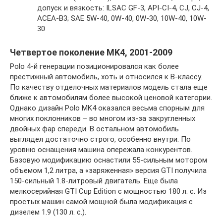
допуск и вязкость: ILSAC GF-3, API-CI-4, CJ, CJ-4,
ACEA-B3; SAE 5W-40, 0W-40, 0W-30, 10W-40, 10W-
30
Четвертое поколение MK4, 2001-2009
Polo 4-й генерации позиционировался как более
престижный автомобиль, хоть и относился к В-классу.
По качеству отделочных материалов модель стала еще
ближе к автомобилям более высокой ценовой категории.
Однако дизайн Polo MK4 оказался весьма спорным для
многих поклонников – во многом из-за закругленных
двойных фар спереди. В остальном автомобиль
выглядел достаточно строго, особенно внутри. По
уровню оснащения машина опережала конкурентов.
Базовую модификацию оснастили 55-сильным мотором
объемом 1,2 литра, а «заряженная» версия GTI получила
150-сильный 1.8-литровый двигатель. Еще была
мелкосерийная GTI Cup Edition с мощностью 180 л. с. Из
простых машин самой мощной была модификация с
дизелем 1.9 (130 л. с.).