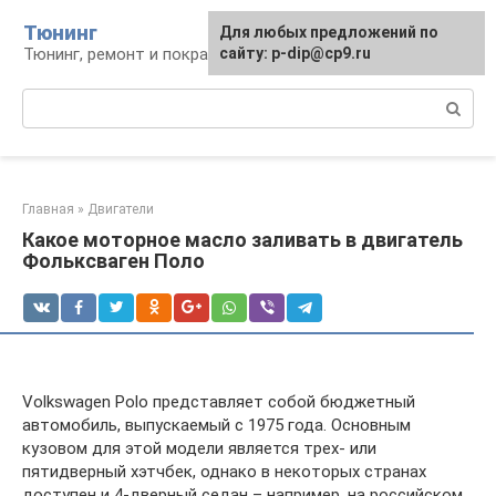
Перейти
Тюнинг
Для любых предложений по
к
Тюнинг, ремонт и покраска автомобиля
сайту: p-dip@cp9.ru
контенту
Поиск:
Главная
»
Двигатели
Какое моторное масло заливать в двигатель
Фольксваген Поло
Volkswagen Polo представляет собой бюджетный
автомобиль, выпускаемый с 1975 года. Основным
кузовом для этой модели является трех- или
пятидверный хэтчбек, однако в некоторых странах
доступен и 4-дверный седан – например, на российском