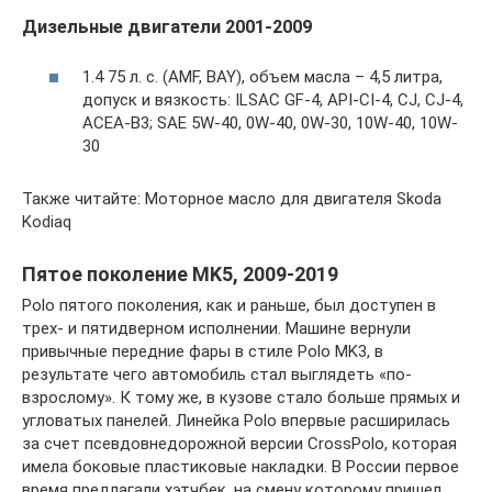
Дизельные двигатели 2001-2009
1.4 75 л. с. (AMF, BAY), объем масла – 4,5 литра,
допуск и вязкость: ILSAC GF-4, API-CI-4, CJ, CJ-4,
ACEA-B3; SAE 5W-40, 0W-40, 0W-30, 10W-40, 10W-
30
Также читайте: Моторное масло для двигателя Skoda
Kodiaq
Пятое поколение MK5, 2009-2019
Polo пятого поколения, как и раньше, был доступен в
трех- и пятидверном исполнении. Машине вернули
привычные передние фары в стиле Polo MK3, в
результате чего автомобиль стал выглядеть «по-
взрослому». К тому же, в кузове стало больше прямых и
угловатых панелей. Линейка Polo впервые расширилась
за счет псевдовнедорожной версии CrossPolo, которая
имела боковые пластиковые накладки. В России первое
время предлагали хэтчбек, на смену которому пришел