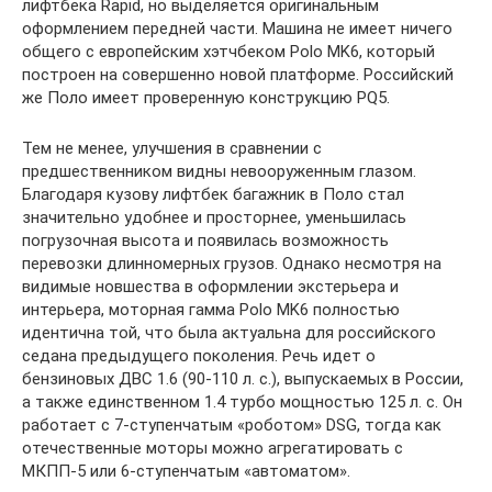
лифтбека Rapid, но выделяется оригинальным
оформлением передней части. Машина не имеет ничего
общего с европейским хэтчбеком Polo MK6, который
построен на совершенно новой платформе. Российский
же Поло имеет проверенную конструкцию PQ5.
Тем не менее, улучшения в сравнении с
предшественником видны невооруженным глазом.
Благодаря кузову лифтбек багажник в Поло стал
значительно удобнее и просторнее, уменьшилась
погрузочная высота и появилась возможность
перевозки длинномерных грузов. Однако несмотря на
видимые новшества в оформлении экстерьера и
интерьера, моторная гамма Polo MK6 полностью
идентична той, что была актуальна для российского
седана предыдущего поколения. Речь идет о
бензиновых ДВС 1.6 (90-110 л. с.), выпускаемых в России,
а также единственном 1.4 турбо мощностью 125 л. с. Он
работает с 7-ступенчатым «роботом» DSG, тогда как
отечественные моторы можно агрегатировать с
МКПП-5 или 6-ступенчатым «автоматом».