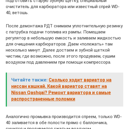
подготовить старую зубную щетку, специальный
очиститель для карбюратора или известный спрей WD-
40, ветошь.
После демонтажа РДТ снимаем уплотнительную резинку
с патрубка подачи топлива из рампы. Помещаем
регулятор в небольшую емкость и заливаем жидкостью
для очищения карбюраторов. Даем «полежать» там
несколько минут. Далее достаем и зубной щеткой
чистим, где возможно, после этого продуваем, сушим
воздухом под давлением при помощи компрессора.
Читайте также:
Сколько ходит вариатор на
ниссан кашкай. Какой вариатор ставят на
Nissan Qashqai? Ремонт вариатора и самые
распространенные поломки
Аналогично промывка производится спреем, только WD-
40 заливается в обе полости прямо с баллончика,
сушится и продувается сжатым воздухом.