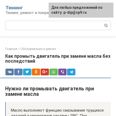
Перейти
Тюнинг
Для любых предложений по
к
Тюнинг, ремонт и покраска автомобиля
сайту: p-dip@cp9.ru
контенту
Поиск:
Главная
»
Обслуживание и ремонт
Как промыть двигатель при замене масла без
последствий
Нужно ли промывать двигатель при
замене масла
Масло выполняют функцию смазывания трущихся
деталей и механизмов системы ДВС. При