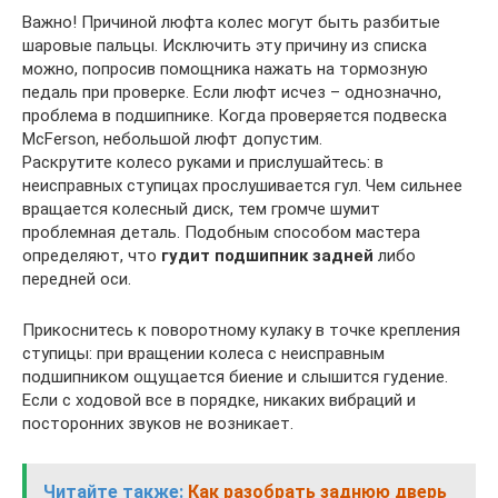
Важно! Причиной люфта колес могут быть разбитые
шаровые пальцы. Исключить эту причину из списка
можно, попросив помощника нажать на тормозную
педаль при проверке. Если люфт исчез – однозначно,
проблема в подшипнике. Когда проверяется подвеска
McFerson, небольшой люфт допустим.
Раскрутите колесо руками и прислушайтесь: в
неисправных ступицах прослушивается гул. Чем сильнее
вращается колесный диск, тем громче шумит
проблемная деталь. Подобным способом мастера
определяют, что
гудит подшипник задней
либо
передней оси.
Прикоснитесь к поворотному кулаку в точке крепления
ступицы: при вращении колеса с неисправным
подшипником ощущается биение и слышится гудение.
Если с ходовой все в порядке, никаких вибраций и
посторонних звуков не возникает.
Читайте также:
Как разобрать заднюю дверь