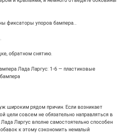
ером и крыльями, и немного отведите боковины
оны фиксаторы упоров бампера…
.
дке, обратном снятию.
ампера Лада Ларгус: 1-6 — пластиковые
 бампера
уж широким рядом причин. Если возникает
ой цели совсем не обязательно направляться в
 Лада Ларгус вполне самостоятельно способен
добавок к этому сэкономить немалый