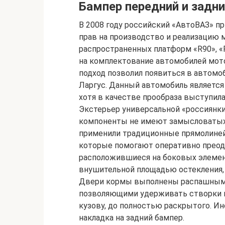
Бампер передний и задни
В 2008 году российский «АвтоВАЗ» пр
прав на производство и реализацию 
распространенных платформ «R90», «
на комплектование автомобилей мото
подход позволил появиться в автомо
Ларгус. Данный автомобиль являетс
хотя в качестве прообраза выступила
Экстерьер универсальной «россиянки
компоненты не имеют замысловатых
применили традиционные прямолиней
которые помогают оперативно преодо
расположившиеся на боковых элемен
внушительной площадью остекления, 
Двери кормы выполнены распашными
позволяющими удерживать створки в
кузову, до полностью раскрытого. И
накладка на задний бампер.