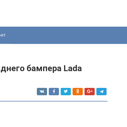
онт
аднего бампера Lada