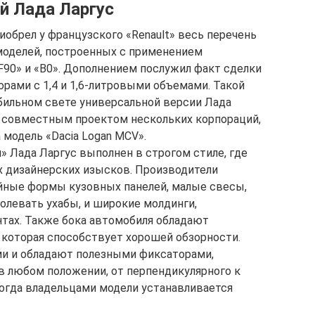
й Лада Ларгус
иобрел у французского «Renault» весь перечень
моделей, построенных с применением
F90» и «В0». Дополнением послужил факт сделки
рами с 1,4 и 1,6-литровыми объемами. Такой
бильном свете универсальной версии Лада
я совместным проектом нескольких корпораций,
 модель «Dacia Logan MCV».
» Лада Ларгус выполнен в строгом стиле, где
 дизайнерских изысков. Производители
ные формы кузовных панелей, малые свесы,
левать ухабы, и широкие молдинги,
тах. Также бока автомобиля обладают
которая способствует хорошей обзорности.
 и обладают полезными фиксаторами,
 любом положении, от перпендикулярного к
ногда владельцами модели устанавливается