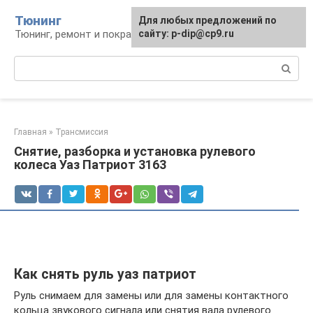
Перейти
Тюнинг
Для любых предложений по
к
Тюнинг, ремонт и покраска автомобиля
сайту: p-dip@cp9.ru
контенту
Поиск:
Главная
»
Трансмиссия
Снятие, разборка и установка рулевого
колеса Уаз Патриот 3163
Как снять руль уаз патриот
Руль снимаем для замены или для замены контактного
кольца звукового сигнала или снятия вала рулевого