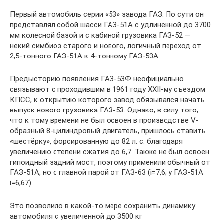
Первый автомобиль серии «53» завода ГАЗ. По сути он
представлял собой шасси ГАЗ-51A с удлиненной до 3700
мм колесной базой и с кабиной грузовика ГАЗ-52 —
некий симбиоз старого и нового, логичный переход от
2,5-тонного ГАЗ-51A к 4-тонному ГАЗ-53A.
Предысторию появления ГАЗ-53Ф неофициально
связывают с проходившим в 1961 году ХХII-му съездом
КПСС, к открытию которого завод обязывался начать
выпуск нового грузовика ГАЗ-53. Однако, в силу того,
что к тому времени не был освоен в производстве V-
образный 8-цилиндровый двигатель, пришлось ставить
«шестёрку», форсированную до 82 л. с. благодаря
увеличению степени сжатия до 6,7. Также не был освоен
гипоидный задний мост, поэтому применили обычный от
ГАЗ-51A, но с главной парой от ГАЗ-63 (i=7,6; у ГАЗ-51A
i=6,67).
Это позволило в какой-то мере сохранить динамику
автомобиля с увеличенной до 3500 кг