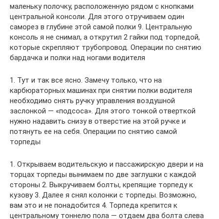
маленьку полочку, расположенную рядом с кнопками
центральной консоли. Для этого отручиваем один
саморез в глубине этой самой полки 9. Центральную
консоль я не снимал, а открутил 2 гайки под торпедой,
которые скрепляют трубопровод. Операции по снятию
бардачка и полки над ногами водителя
1. Тут и так все ясно. Замечу только, что на
карбюраторных машинах при снятии полки водителя
необходимо снять ручку управления воздушной
заслонкой — «подсоса». Для этого тонкой отверткой
нужно надавить снизу в отверстие на этой ручке и
потянуть ее на себя. Операции по снятию самой
торпеды
1. Открываем водительскую и пассажирскую двери и на
торцах торпеды вынимаем по две заглушки с каждой
стороны 2. Выкручиваем болты, крепящие торпеду к
кузову 3. Далее я снял колонки с торпеды. Возможно,
вам это и не понадобится 4. Торпеда крепится к
центральному тоннелю пола — отдаем два болта слева