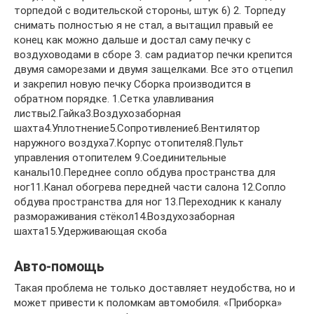
торпедой с водительской стороны, штук 6) 2. Торпеду
снимать полностью я не стал, а вытащил правый ее
конец как можно дальше и достал саму печку с
воздуховодами в сборе 3. сам радиатор печки крепится
двумя саморезами и двумя защелками. Все это отцепил
и закрепил новую печку Сборка производится в
обратном порядке. 1.Сетка улавливания
листвы2.Гайка3.Воздухозаборная
шахта4.Уплотнение5.Сопротивление6.Вентилятор
наружного воздуха7.Корпус отопителя8.Пульт
управления отопителем 9.Соединительные
каналы10.Переднее сопло обдува пространства для
ног11.Канал обогрева передней части салона 12.Сопло
обдува пространства для ног 13.Переходник к каналу
размораживания стёкол14.Воздухозаборная
шахта15.Удерживающая скоба
Авто-помощь
Такая проблема не только доставляет неудобства, но и
может привести к поломкам автомобиля. «Приборка»