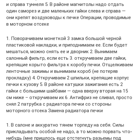
и справа туннеля 5. В районе магнитолы надо отдать
один саморез и две маленьких гайки слева и справа —
они крепят воздуховоды к печке Операции, проводимые
в моторном отсеке
1. Поворачиваем монеткой 3 замка большой черной
пластиковой накладки, и приподнимаем ее. Если будет
мешаться, можно снять ее и дворник 2. Вынимаем
салонный фильтр, если есть 3. откручиваем две гайки,
крепящие корыто фильтра к коробу печки. Отщелкиваем
ленточные зажимы и вынимаем короб (не потеряв
прокладку) 4. Откручиваем 2 шпильки, крепящие корпус
печки к кузову 5. В районе катушки зажигания есть 2
гайки с большими шайбами — одна вверху вторая на 15
см ниже – откручиваем их 6. Антифриз не сливал, просто
снял 2 патрубка с радиатора печки со стороны
моторного отсека Замена радиатора печки
1. В салоне и аккуратно тянем торпеду на себя. Силы
прикладывать особой не надо, а то можно порвать что-
нибудь (мне пришлось еще отстегнуть разьемы под