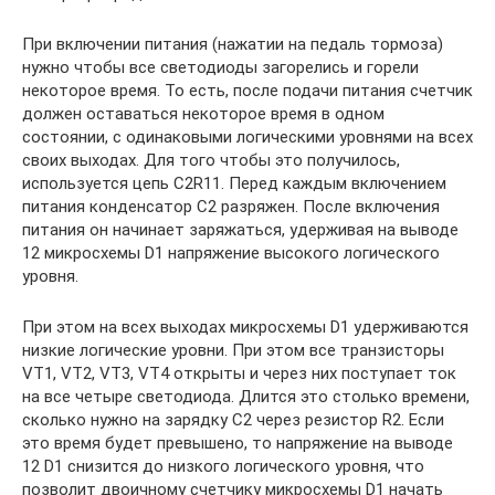
При включении питания (нажатии на педаль тормоза)
нужно чтобы все светодиоды загорелись и горели
некоторое время. То есть, после подачи питания счетчик
должен оставаться некоторое время в одном
состоянии, с одинаковыми логическими уровнями на всех
своих выходах. Для того чтобы это получилось,
используется цепь C2R11. Перед каждым включением
питания конденсатор С2 разряжен. После включения
питания он начинает заряжаться, удерживая на выводе
12 микросхемы D1 напряжение высокого логического
уровня.
При этом на всех выходах микросхемы D1 удерживаются
низкие логические уровни. При этом все транзисторы
VT1, VT2, VT3, VT4 открыты и через них поступает ток
на все четыре светодиода. Длится это столько времени,
сколько нужно на зарядку С2 через резистор R2. Если
это время будет превышено, то напряжение на выводе
12 D1 снизится до низкого логического уровня, что
позволит двоичному счетчику микросхемы D1 начать