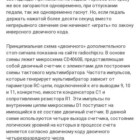
же все загораются одновременно, при отпускании
педали, так же одновременно гаснут. Но, если педаль
держать нажатой более десяти секунд вместо
непрерывного свечения они начинают «играть» по закону
инверсного двоичного кода.
Принципиальная схема «двоичного» дополнительного
стоп-сигнала показана на сайте radiochipi.ru. В основе
схемы лежит микросхема CD4060B, представляющая
собой двоичный счетчик с элементами для построения
схемы тактового мультивибратора. Частота импульсов,
которые генерирует мультивибратор зависит от
параметров RC-цепи, подключенной к его выводам 9, 10
и 11, конкретно, емкости конденсатора С1 и
сопротивления резистора R1. Эти импульсы по
внутренним цепям микросхемы D1 поступают на
имеющийся в её составе двоичный счетчик. В данной
схеме используются четыре выхода счетчика, состояние
логических уровней на которых в процессе счета
меняется согласно двоичному коду двоичного
четырехразрядного числа.