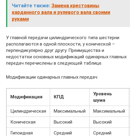
Читайте также:
Замена крестовины
карданного вала и рулевого вала своими
руками
У главной передачи цилиндрического типа шестерни
располагаются в одной плоскости, у конической –
перпендикулярно друг другу. Преимущества и
недостатки основных модификаций одинарных главных
передач перечислены в следующей таблице.
Модификации одинарных главных передач:
Уровень
Модификация
КПД
Г
шума
Цилиндрическая
Максимальный
Максимальный
К
Коническая
Высокий
Высокий
С
Гипоидная
Средний
Средний
С