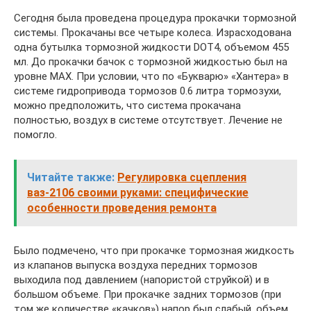
Сегодня была проведена процедура прокачки тормозной
системы. Прокачаны все четыре колеса. Израсходована
одна бутылка тормозной жидкости DOT4, объемом 455
мл. До прокачки бачок с тормозной жидкостью был на
уровне MAX. При условии, что по «Букварю» «Хантера» в
системе гидропривода тормозов 0.6 литра тормозухи,
можно предположить, что система прокачана
полностью, воздух в системе отсутствует. Лечение не
помогло.
Читайте также:
Регулировка сцепления
ваз-2106 своими руками: специфические
особенности проведения ремонта
Было подмечено, что при прокачке тормозная жидкость
из клапанов выпуска воздуха передних тормозов
выходила под давлением (напористой струйкой) и в
большом объеме. При прокачке задних тормозов (при
том же количестве «качков») напор был слабый, объем