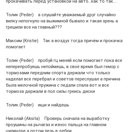
прокачивать перед установкой на авто…как то так….
Толик (Peder) а слушайте уважаемый друг случайно
вилку непогнуло на выжимной бывало и такая хрень а
грешили все на главный???
Максим (Kristie) Так а воздух тогда причём и прокачка
помогает
Толик (Peder) пробуй гц меняй если помогает пока все
неперепробуешь непоймешь, в своё время был гемор с
тормозами передним спорта держали что только
наделал все перебрал и советов переслушал а причина
была мелочной пружина с педали спала вот и все
тормоза держали в пол силы греись диски
Толик (Peder) ищи и найдешь
Николай (Aksita) Проверь сначала на выработку
проушины на рычагах и износ пальца на главном
цилиндре а потом лезь в дебри.